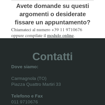
Avete domande su questi
argomenti o desiderate
fissare un appuntamento?
Chiamateci al numero +39 11 9710676
oppure compilate il
modulo online
.
Contatti
Dove siamo:
Carmagnola (TO)
Piazza Quattro Martiri 33
Telefono e Fax
011 9710676