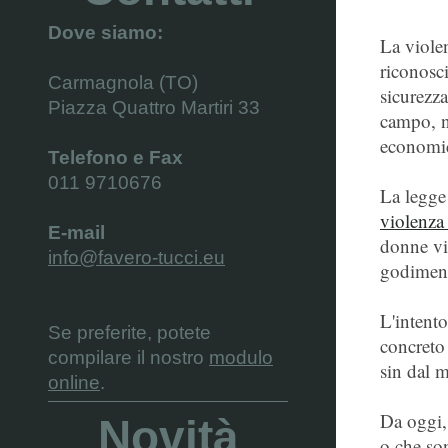
Dove siamo:
La viole
riconosc
Carmagnola (TO)
sicurezza
Piazza Quattro Martiri 33
campo, n
economico
Telefono e Fax
011 9710676
La legge
violenza
E-mail
donne vi
info@favero-tucci.eu
godimento
L'intento
Se preferite, potete
concreto 
compilare il nostro
modulo
sin dal 
online
.
Da oggi, 
Novità
o che son