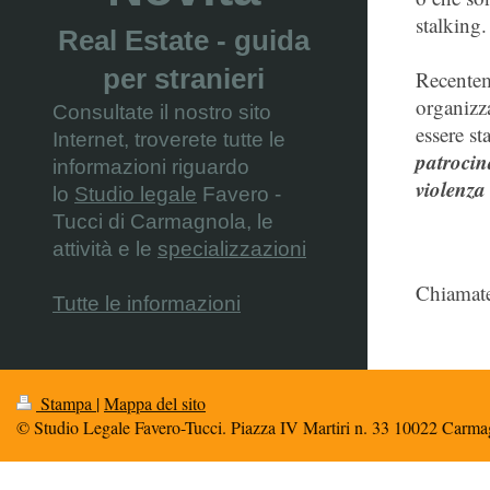
stalking.
Real Estate - guida
per stranieri
Recentem
organizza
Consultate il nostro sito
essere st
Internet, troverete tutte le
patrocin
informazioni riguardo
violenza
lo
Studio legale
Favero -
Tucci di Carmagnola, le
attività e le
specializzazioni
Chiamate
Tutte le informazioni
Stampa
|
Mappa del sito
© Studio Legale Favero-Tucci. Piazza IV Martiri n. 33 10022 Carm