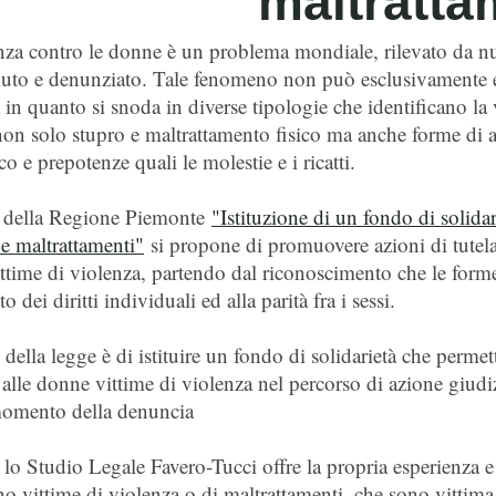
maltratta
nza contro le donne è un problema mondiale, rilevato da nu
iuto e denunziato. Tale fenomeno non può esclusivamente es
 in quanto si snoda in diverse tipologie che identificano l
on solo stupro e maltrattamento fisico ma anche forme di a
 e prepotenze quali le molestie e i ricatti.
 della Regione Piemonte
"Istituzione di un fondo di solidar
 e maltrattamenti"
si propone di promuovere azioni di tutela d
ttime di violenza, partendo dal riconoscimento che le forme 
 dei diritti individuali ed alla parità fra i sessi.
 della legge è di istituire un fondo di solidarietà che perme
alle donne vittime di violenza nel percorso di azione giudizi
momento della denuncia
lo Studio Legale Favero-Tucci offre la propria esperienza e 
o vittime di violenza o di maltrattamenti, che sono vittima