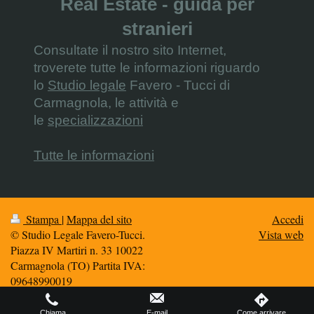
Real Estate - guida per
stranieri
Consultate il nostro sito Internet,
troverete tutte le informazioni riguardo
lo
Studio legale
Favero - Tucci di
Carmagnola, le attività e
le
specializzazioni
Tutte le informazioni
Stampa
|
Mappa del sito
Accedi
© Studio Legale Favero-Tucci.
Vista web
Piazza IV Martiri n. 33 10022
Carmagnola (TO) Partita IVA:
09648990019
Chiama
E-mail
Come arrivare